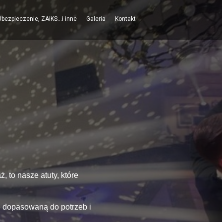
Ubezpieczenie, ZAiKS...i inne
Galeria
Kontakt
 to nasze atuty, które
ie dopasowaną do potrzeb i