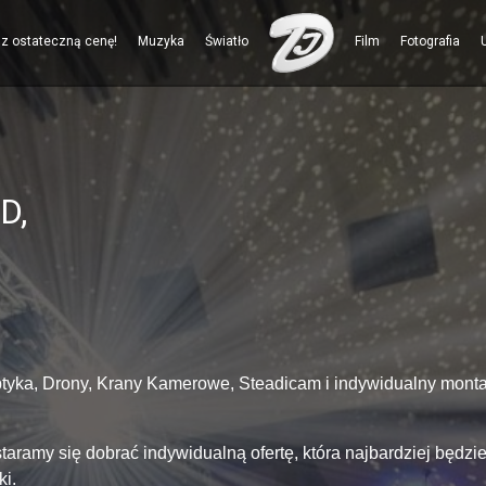
sz ostateczną cenę!
Muzyka
Światło
Film
Fotografia
D,
yka, Drony, Krany Kamerowe, Steadicam i indywidualny montaż,
taramy się dobrać indywidualną ofertę, która najbardziej będz
ki.