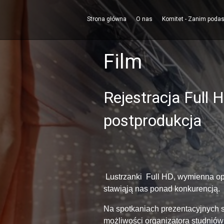
Strona główna
O nas
Komitet - Zanim poda
Film
Rejestracja Full H
postprodukcja
Lustrzanki Full HD, wymienna opt
stawiąją nas ponad konkurencją.
Na spotkaniach prezentacyjnych s
możliwości organizatora studniów